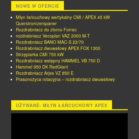
NOWE W OFERCIE
Młyn łańcuchowy wertykalny CMI / APEX 45 kW
Querstromzerspaner
Rozdrabniacz do złomu Forrec
rozdrabniacz Vecoplan VAZ 2000 M-T
Rozdrabniacz BANO MAC-S 22/70
Rozdrabniacz dwuwałowy APEX FOX 1300
Strzępiarka CMI 750 kW
Rozdrabniacz wstępny HAMMEL VB 750 D
Hammel 950 DK RedGiant
Rozdrabniacz Arjes VZ 850 E
Prasonożyca rotacyjna – rozdrabniacz dwuwałowy
UŻYWANE: MŁYN ŁAŃCUCHOWY APEX
Odtwarzacz
video