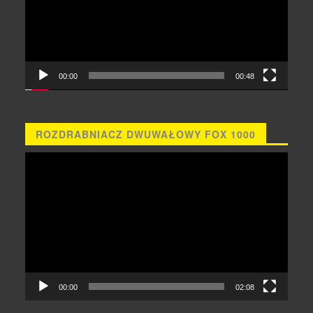
00:00
00:48
ROZDRABNIACZ DWUWAŁOWY FOX 1000
Odtwarzacz
video
00:00
02:08