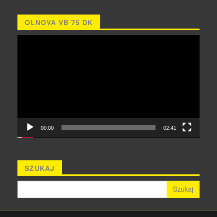
OLNOVA VB 75 DK
Odtwarzacz
video
00:00
02:41
SZUKAJ
Szukaj: