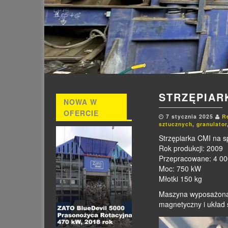
STRZĘPIAR
NOWA W
OFERCIE
7 stycznia 2025
R
sztucznych
,
granulator
Strzępiarka CMI na s
Rok produkcji: 2009
Przepracowane: 4 00
Moc: 750 kW
Młotki 150 kg
Maszyna wyposażona w
magnetyczny i układ 