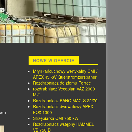
NOWE W OFERCIE
Młyn łańcuchowy wertykalny CMI /
APEX 45 kW Querstromzerspaner
Rozdrabniacz do złomu Forrec
rozdrabniacz Vecoplan VAZ 2000
M-T
Rozdrabniacz BANO MAC-S 22/70
Rozdrabniacz dwuwałowy APEX
ben
FOX 1300
Strzępiarka CMI 750 kW
Rozdrabniacz wstępny HAMMEL
VB 750 D