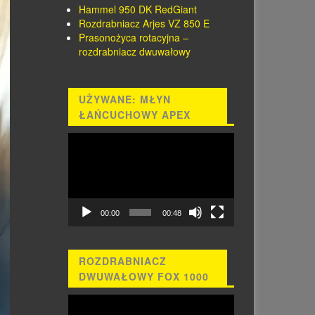
Hammel 950 DK RedGiant
Rozdrabniacz Arjes VZ 850 E
Prasonożyca rotacyjna –
rozdrabniacz dwuwałowy
UŻYWANE: MŁYN
ŁAŃCUCHOWY APEX
Odtwarzacz
video
00:00
00:48
ROZDRABNIACZ
DWUWAŁOWY FOX 1000
Odtwarzacz
video