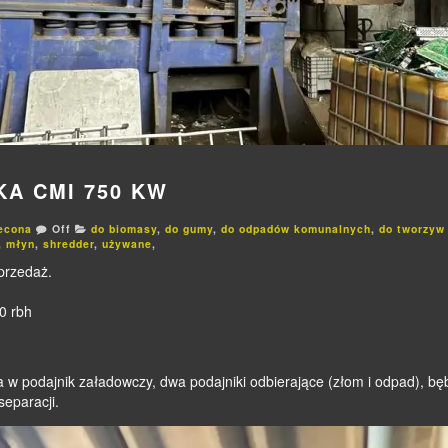
KA CMI 750 KW
econa
Off
do biomasy
,
do gumy
,
do odpadów komunalnych
,
do tworzyw
,
młyn
,
shredder
,
używane
,
przedaż.
0 rbh
 podajnik załadowczy, dwa podajniki odbierające (złom i odpad), bę
separacji.