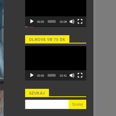
00:00
02:08
OLNOVA VB 75 DK
Odtwarzacz
video
00:00
02:41
SZUKAJ
Szukaj: