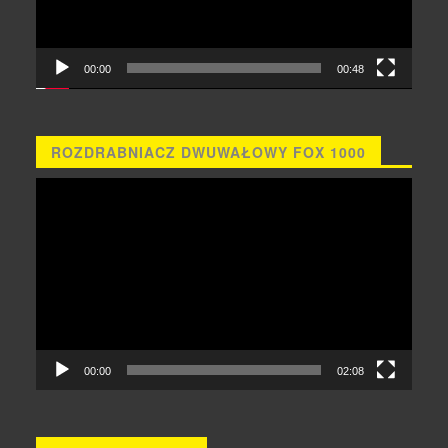
00:00
00:48
ROZDRABNIACZ DWUWAŁOWY FOX 1000
Odtwarzacz
video
00:00
02:08