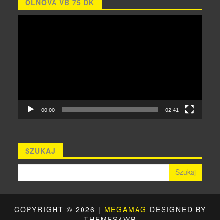
OLNOVA VB 75 DK
Odtwarzacz
video
00:00
02:41
SZUKAJ
Szukaj:
COPYRIGHT © 2026 |
MEGAMAG
DESIGNED BY
THEMES4WP