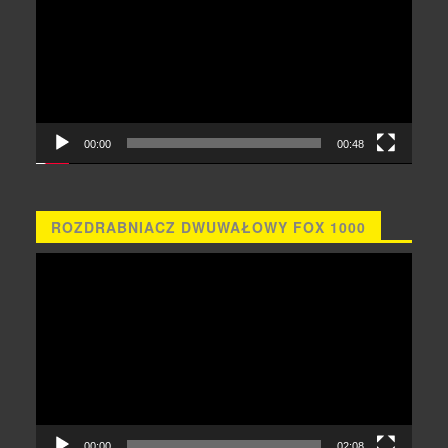
00:00
00:48
ROZDRABNIACZ DWUWAŁOWY FOX 1000
Odtwarzacz
video
00:00
02:08