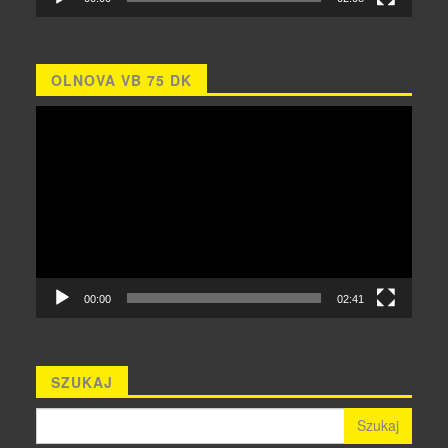
OLNOVA VB 75 DK
Odtwarzacz
video
00:00
02:41
SZUKAJ
Szukaj: