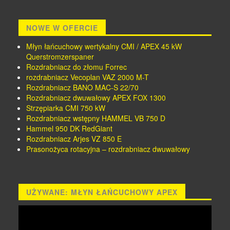
NOWE W OFERCIE
Młyn łańcuchowy wertykalny CMI / APEX 45 kW
Querstromzerspaner
Rozdrabniacz do złomu Forrec
rozdrabniacz Vecoplan VAZ 2000 M-T
Rozdrabniacz BANO MAC-S 22/70
Rozdrabniacz dwuwałowy APEX FOX 1300
Strzępiarka CMI 750 kW
Rozdrabniacz wstępny HAMMEL VB 750 D
Hammel 950 DK RedGiant
Rozdrabniacz Arjes VZ 850 E
Prasonożyca rotacyjna – rozdrabniacz dwuwałowy
UŻYWANE: MŁYN ŁAŃCUCHOWY APEX
Odtwarzacz
video