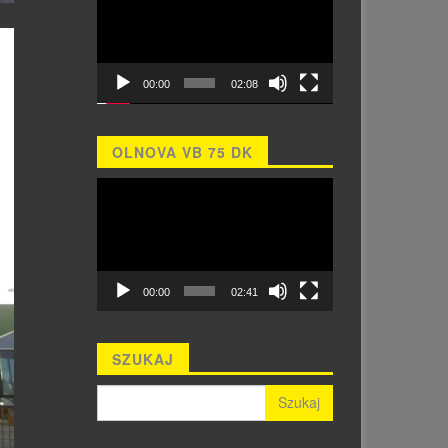
00:00
02:08
OLNOVA VB 75 DK
Odtwarzacz
video
00:00
02:41
SZUKAJ
Szukaj: