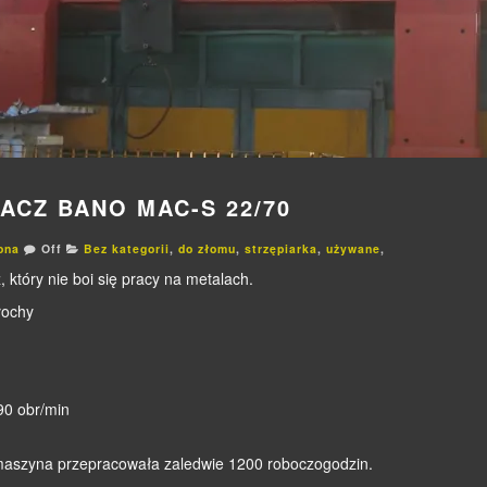
ACZ BANO MAC-S 22/70
ona
Off
Bez kategorii
,
do złomu
,
strzępiarka
,
używane
,
 który nie boi się pracy na metalach.
łochy
90 obr/min
 maszyna przepracowała zaledwie 1200 roboczogodzin.