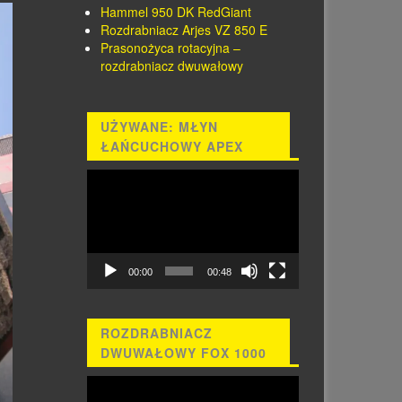
Hammel 950 DK RedGiant
Rozdrabniacz Arjes VZ 850 E
Prasonożyca rotacyjna –
rozdrabniacz dwuwałowy
UŻYWANE: MŁYN
ŁAŃCUCHOWY APEX
Odtwarzacz
video
00:00
00:48
ROZDRABNIACZ
DWUWAŁOWY FOX 1000
Odtwarzacz
video